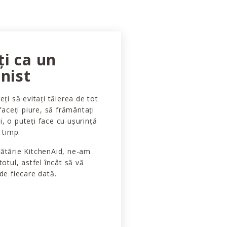
ți ca un
nist
eți să evitați tăierea de tot
 faceți piure, să frământați
, o puteți face cu ușurință
t timp.
cătărie KitchenAid, ne-am
totul, astfel încât să vă
de fiecare dată.