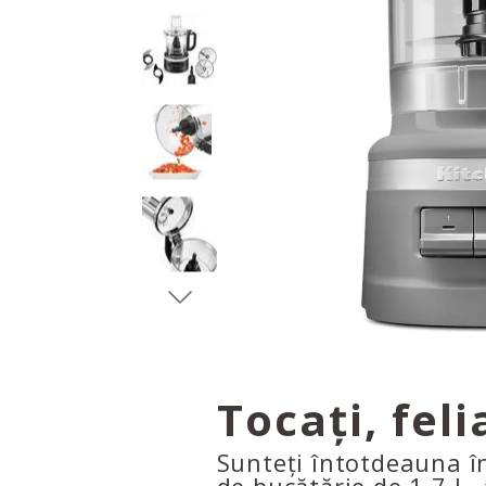
Tocați, fel
Sunteți întotdeauna în