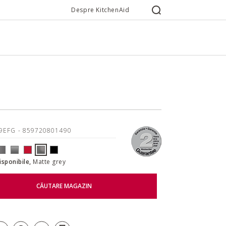
Despre KitchenAid
19EFG
- 859720801490
disponibile,
Matte grey
CĂUTARE MAGAZIN