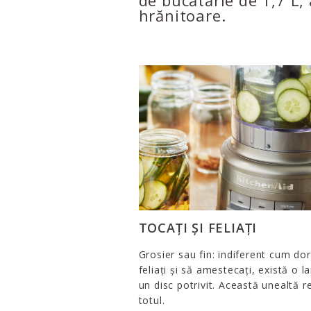
de bucătărie de 1,7 L,
hrănitoare.
TOCAȚI ȘI FELIAȚI
Grosier sau fin: indiferent cum dori
feliați și să amestecați, există o 
un disc potrivit. Această unealtă r
totul.