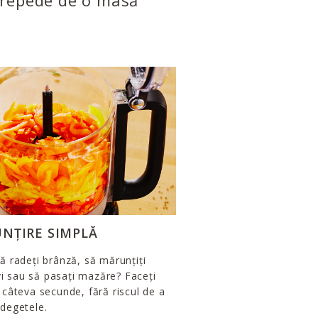
i repede de o masă
NȚIRE SIMPLĂ
să radeți brânză, să mărunțiți
 sau să pasați mazăre? Faceți
n câteva secunde, fără riscul de a
 degetele.