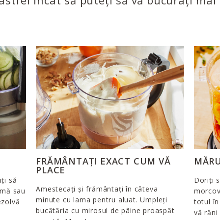
 astfel încât să puteți să vă bucurați ma
FRĂMÂNTAȚI EXACT CUM VĂ
MĂRU
PLACE
ți să
Doriți 
Amestecați și frământați în câteva
lamă sau
morcovi
minute cu lama pentru aluat. Umpleți
ezolvă
totul î
bucătăria cu mirosul de pâine proaspăt
vă răni