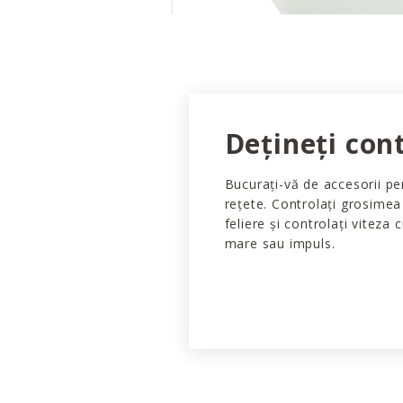
Dețineți cont
Bucurați-vă de accesorii pen
rețete. Controlați grosimea
feliere și controlați viteza 
mare sau impuls.