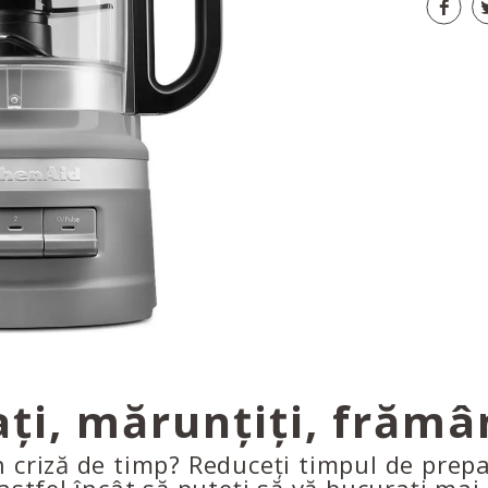
iați, mărunțiți, frămâ
 criză de timp? Reduceți timpul de prep