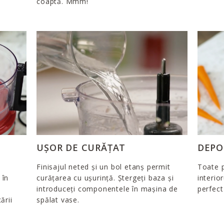
coaptă. Mmm!
UȘOR DE CURĂȚAT
DEPO
ă
Finisajul neted și un bol etanș permit
Toate p
 în
curățarea cu ușurință. Ștergeți baza și
interio
introduceți componentele în mașina de
perfect
ării
spălat vase.