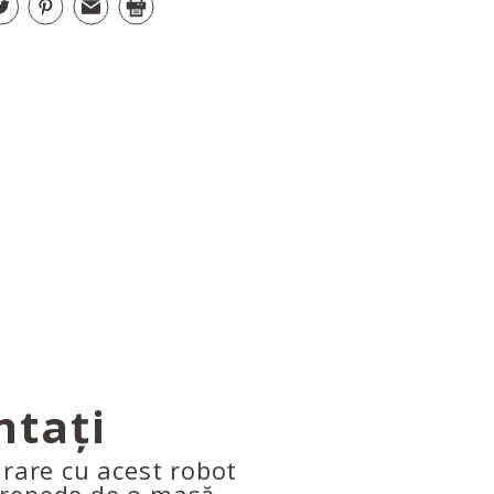
ntați
arare cu acest robot