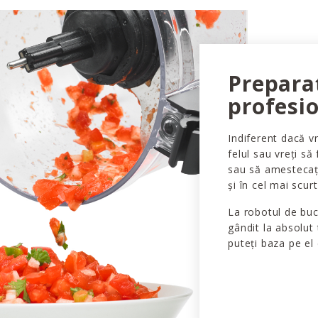
Prepara
profesio
Indiferent dacă vr
felul sau vreți să
sau să amestecați
și în cel mai scur
La robotul de bu
gândit la absolut 
puteți baza pe el 