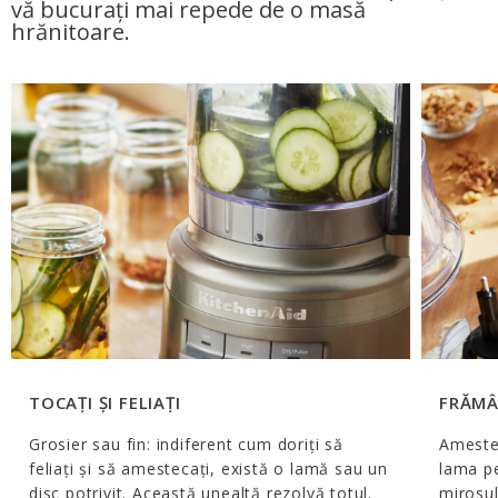
vă bucurați mai repede de o masă
hrănitoare.
TOCAȚI ȘI FELIAȚI
FRĂMÂ
Grosier sau fin: indiferent cum doriți să
Amestec
feliați și să amestecați, există o lamă sau un
lama pe
disc potrivit. Această unealtă rezolvă totul.
mirosu