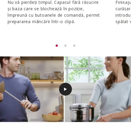
Nu vă pierdeți timpul. Capacul fără răsucire
Finisaj
și baza care se blochează în poziție,
curățar
împreună cu butoanele de comandă, permit
introd
prepararea mâncării într-o clipă.
spălat 