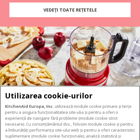
VEDEȚI TOATE REȚETELE
Utilizarea cookie-urilor
KitchenAid Europa, Inc.
utilizează module cookie primare și terțe
pentru a asigura funcționalitatea site-ului și pentru a oferi o
experiență de navigare fără probleme (module cookie strict
necesare). Cu consimțământul dvs., folosim module cookie și pentru
DESPRE KITCHENAID
a îmbunătăți performanța site-ului web și pentru a oferi caracteristici
suplimentare (module cookie funcționale), analiză statistică și
Despre KitchenAid