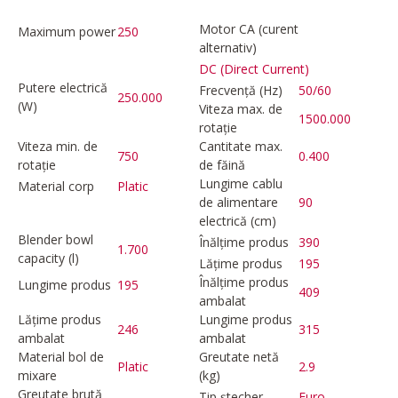
Motor CA (curent
Maximum power
250
alternativ)
DC (Direct Current)
Putere electrică
Frecvență (Hz)
50/60
250.000
(W)
Viteza max. de
1500.000
rotație
Viteza min. de
Cantitate max.
750
0.400
rotație
de făină
Lungime cablu
Material corp
Platic
de alimentare
90
electrică (cm)
Blender bowl
Înălțime produs
390
1.700
capacity (l)
Lățime produs
195
Înălțime produs
Lungime produs
195
409
ambalat
Lățime produs
Lungime produs
246
315
ambalat
ambalat
Material bol de
Greutate netă
Platic
2.9
mixare
(kg)
Greutate brută
Tip ștecher
Euro