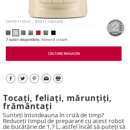
5KFP0719EAC
- 859711696460
7 culori disponibile,
Almond cream
CĂUTARE MAGAZIN
Tocați, feliați, mărunțiți,
frământați
Sunteți întotdeauna în criză de timp?
Reduceți timpul de preparare cu acest robot
de bucătărie de 1,7 L, astfel încât să puteți să