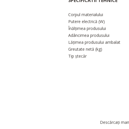
SPECIFICATII TEHNICE
Corpul materialului
Putere electrică (W)
Înălțimea produsului
Adâncimea produsului
Lățimea produsului ambalat
Greutate netă (kg)
Tip ștecăr
Descărcați manu