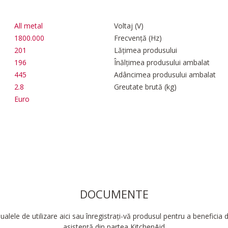
All metal
Voltaj (V)
1800.000
Frecvență (Hz)
201
Lățimea produsului
196
Înălțimea produsului ambalat
445
Adâncimea produsului ambalat
2.8
Greutate brută (kg)
Euro
DOCUMENTE
alele de utilizare aici sau înregistrați-vă produsul pentru a beneficia
asistență din partea KitchenAid