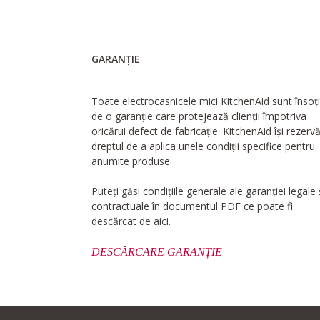
GARANȚIE
Toate electrocasnicele mici KitchenAid sunt însoț
de o garanție care protejează clienții împotriva
oricărui defect de fabricație. KitchenAid își rezerv
dreptul de a aplica unele condiții specifice pentru
anumite produse.
Puteți găsi condițiile generale ale garanției legale 
contractuale în documentul PDF ce poate fi
descărcat de aici.
DESCĂRCARE GARANȚIE