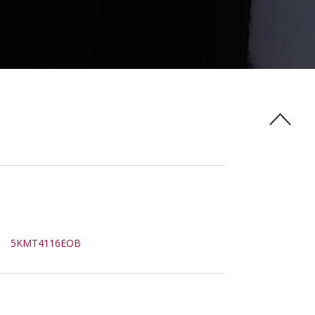
5KMT4116EOB