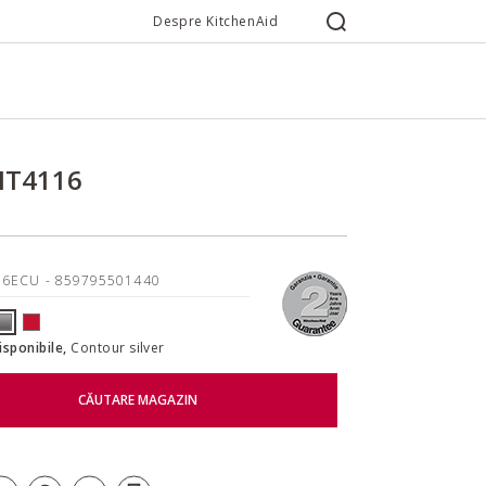
Despre KitchenAid
MT4116
16ECU
- 859795501440
disponibile,
Contour silver
CĂUTARE MAGAZIN