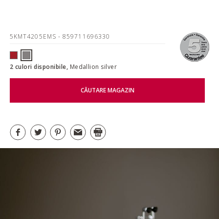
5KMT4205EMS
- 859711696330
2 culori disponibile,
Medallion silver
CĂUTARE MAGAZIN