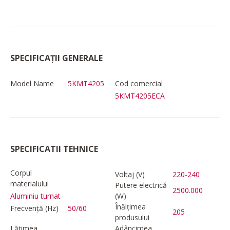
SPECIFICAȚII GENERALE
Model Name
5KMT4205
Cod comercial
5KMT4205ECA
SPECIFICATII TEHNICE
Corpul
Voltaj (V)
220-240
materialului
Putere electrică
2500.000
(W)
Aluminiu turnat
Înălțimea
Frecvență (Hz)
50/60
205
produsului
Lățimea
Adâncimea