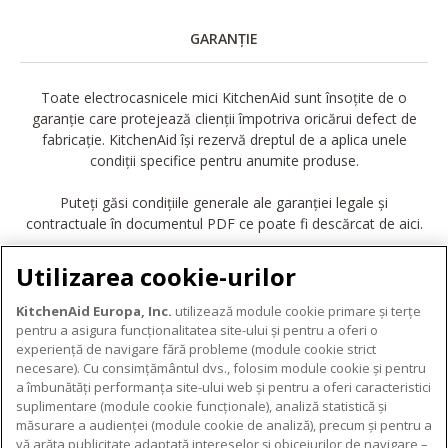
GARANȚIE
Toate electrocasnicele mici KitchenAid sunt însoțite de o
garanție care protejează clienții împotriva oricărui defect de
fabricație. KitchenAid își rezervă dreptul de a aplica unele
condiții specifice pentru anumite produse.
Puteți găsi condițiile generale ale garanției legale și
contractuale în documentul PDF ce poate fi descărcat de aici.
DESCĂRCARE GARANȚIE
Utilizarea cookie-urilor
KitchenAid Europa, Inc.
utilizează module cookie primare și terțe
pentru a asigura funcționalitatea site-ului și pentru a oferi o
experiență de navigare fără probleme (module cookie strict
necesare). Cu consimțământul dvs., folosim module cookie și pentru
DESPRE KITCHENAID
a îmbunătăți performanța site-ului web și pentru a oferi caracteristici
suplimentare (module cookie funcționale), analiză statistică și
Despre KitchenAid
măsurare a audienței (module cookie de analiză), precum și pentru a
PRODUSELE NOASTRE
vă arăta publicitate adaptată intereselor și obiceiurilor de navigare –
Istoria mărcii