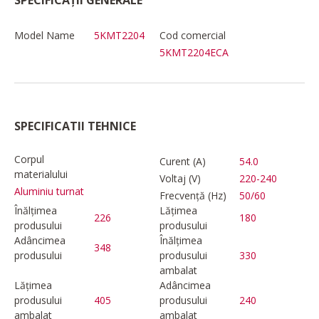
Model Name
5KMT2204
Cod comercial
5KMT2204ECA
SPECIFICATII TEHNICE
Corpul
Curent (A)
54.0
materialului
Voltaj (V)
220-240
Aluminiu turnat
Frecvență (Hz)
50/60
Înălțimea
Lățimea
226
180
produsului
produsului
Adâncimea
Înălțimea
348
produsului
produsului
330
ambalat
Lățimea
Adâncimea
produsului
405
produsului
240
ambalat
ambalat