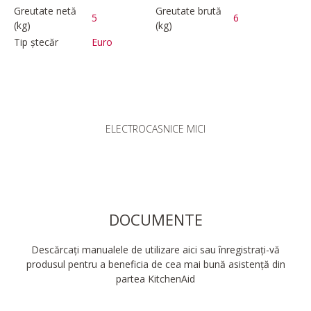
Greutate netă
Greutate brută
5
6
(kg)
(kg)
Tip ștecăr
Euro
ELECTROCASNICE MICI
DOCUMENTE
Descărcați manualele de utilizare aici sau înregistrați-vă
produsul pentru a beneficia de cea mai bună asistență din
partea KitchenAid