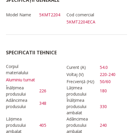
Model Name
5KMT2204
Cod comercial
5KMT2204ECA
SPECIFICATII TEHNICE
Corpul
Curent (A)
54.0
materialului
Voltaj (V)
220-240
Aluminiu turnat
Frecvență (Hz)
50/60
Înălțimea
Lățimea
226
180
produsului
produsului
Adâncimea
Înălțimea
348
produsului
produsului
330
ambalat
Lățimea
Adâncimea
produsului
405
produsului
240
ambalat
ambalat