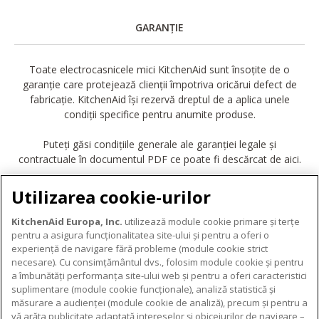
GARANȚIE
Toate electrocasnicele mici KitchenAid sunt însoțite de o
garanție care protejează clienții împotriva oricărui defect de
fabricație. KitchenAid își rezervă dreptul de a aplica unele
condiții specifice pentru anumite produse.
Puteți găsi condițiile generale ale garanției legale și
contractuale în documentul PDF ce poate fi descărcat de aici.
DESCĂRCARE GARANȚIE
Utilizarea cookie-urilor
KitchenAid Europa, Inc.
utilizează module cookie primare și terțe
pentru a asigura funcționalitatea site-ului și pentru a oferi o
experiență de navigare fără probleme (module cookie strict
necesare). Cu consimțământul dvs., folosim module cookie și pentru
DESPRE KITCHENAID
a îmbunătăți performanța site-ului web și pentru a oferi caracteristici
suplimentare (module cookie funcționale), analiză statistică și
Despre KitchenAid
măsurare a audienței (module cookie de analiză), precum și pentru a
PRODUSELE NOASTRE
vă arăta publicitate adaptată intereselor și obiceiurilor de navigare –
Istoria mărcii