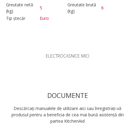
Greutate netă
Greutate brută
5
6
(kg)
(kg)
Tip ștecăr
Euro
ELECTROCASNICE MICI
DOCUMENTE
Descărcați manualele de utilizare aici sau înregistrați-vă
produsul pentru a beneficia de cea mai bună asistență din
partea KitchenAid