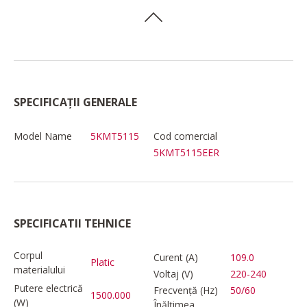
SPECIFICAȚII GENERALE
Model Name
5KMT5115
Cod comercial
5KMT5115EER
SPECIFICATII TEHNICE
Corpul
Curent (A)
109.0
Platic
materialului
Voltaj (V)
220-240
Putere electrică
Frecvență (Hz)
50/60
1500.000
(W)
Înălțimea