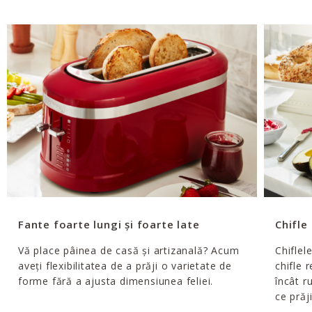
Fante foarte lungi și foarte late
Chifle
Vă place pâinea de casă și artizanală? Acum
Chiflel
aveți flexibilitatea de a prăji o varietate de
chifle 
forme fără a ajusta dimensiunea feliei.
încât r
ce prăji