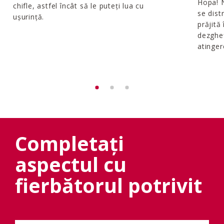
Hopa! N
chifle, astfel încât să le puteți lua cu
se dist
ușurință.
prăjită
dezgheț
atinger
Completați
aspectul cu
fierbătorul potrivit