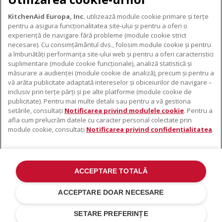
KitchenAid Europa, Inc.
utilizează module cookie primare și terțe
pentru a asigura funcționalitatea site-ului și pentru a oferi o
experiență de navigare fără probleme (module cookie strict
necesare). Cu consimțământul dvs., folosim module cookie și pentru
DESPRE KITCHENAID
a îmbunătăți performanța site-ului web și pentru a oferi caracteristici
suplimentare (module cookie funcționale), analiză statistică și
Despre KitchenAid
măsurare a audienței (module cookie de analiză), precum și pentru a
PRODUSELE NOASTRE
vă arăta publicitate adaptată intereselor și obiceiurilor de navigare –
Istoria mărcii
inclusiv prin terțe părți și pe alte platforme (module cookie de
Electrocasnice mici
ODR
publicitate). Pentru mai multe detalii sau pentru a vă gestiona
SUPORT
Accesorii pentru produse
setările, consultați
Notificarea privind modulele cookie
. Pentru a
afla cum prelucrăm datele cu caracter personal colectate prin
De unde cumpărați
module cookie, consultați
Notificarea privind confidențialitatea
.
Localizator centre de service
Garanție și documente
Contacte
ACCEPTARE TOTALĂ
©2022 Toate drepturile rezervate. KitchenAid și designul mixerului cu
suport sunt mărci înregistrate în SUA. și în altă parte .
ACCEPTARE DOAR NECESARE
Notificare Privind Confidențialitatea
.
Modulele cookie
.
Alte țări
SETARE PREFERINȚE