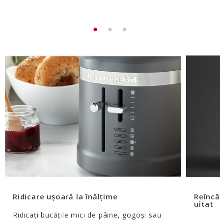
Ridicare ușoară la înălțime
Reîncă
uitat
Ridicați bucățile mici de pâine, gogoși sau