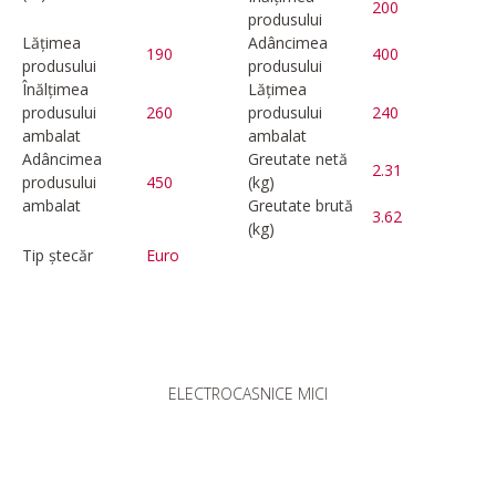
200
produsului
Lățimea
Adâncimea
190
400
produsului
produsului
Înălțimea
Lățimea
produsului
260
produsului
240
ambalat
ambalat
Adâncimea
Greutate netă
2.31
produsului
450
(kg)
ambalat
Greutate brută
3.62
(kg)
Tip ștecăr
Euro
ELECTROCASNICE MICI