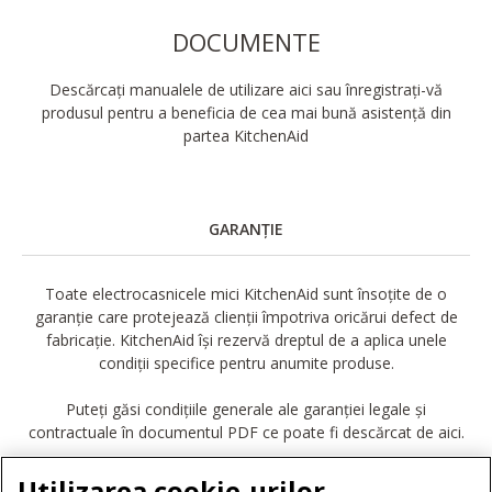
DOCUMENTE
Descărcați manualele de utilizare aici sau înregistrați-vă
produsul pentru a beneficia de cea mai bună asistență din
partea KitchenAid
GARANȚIE
Toate electrocasnicele mici KitchenAid sunt însoțite de o
garanție care protejează clienții împotriva oricărui defect de
fabricație. KitchenAid își rezervă dreptul de a aplica unele
condiții specifice pentru anumite produse.
Puteți găsi condițiile generale ale garanției legale și
contractuale în documentul PDF ce poate fi descărcat de aici.
DESCĂRCARE GARANȚIE
Utilizarea cookie-urilor