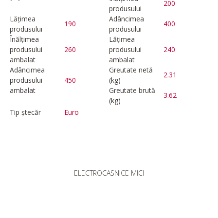
200
produsului
Lățimea
Adâncimea
190
400
produsului
produsului
Înălțimea
Lățimea
produsului
260
produsului
240
ambalat
ambalat
Adâncimea
Greutate netă
2.31
produsului
450
(kg)
ambalat
Greutate brută
3.62
(kg)
Tip ștecăr
Euro
ELECTROCASNICE MICI