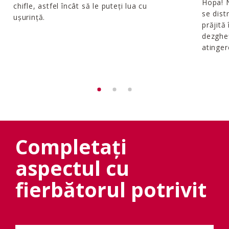
Hopa! N
chifle, astfel încât să le puteți lua cu
se dist
ușurință.
prăjită
dezgheț
atinger
Completați
aspectul cu
fierbătorul potrivit