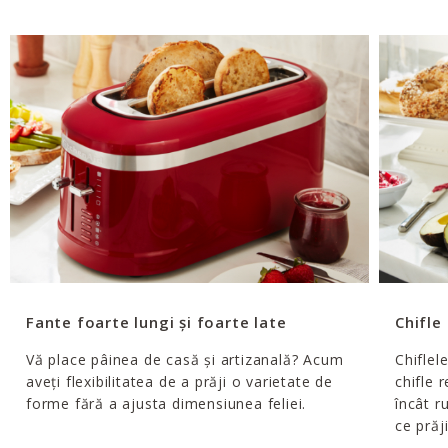
Fante foarte lungi și foarte late
Chifle
Vă place pâinea de casă și artizanală? Acum
Chiflel
aveți flexibilitatea de a prăji o varietate de
chifle 
forme fără a ajusta dimensiunea feliei.
încât r
ce prăji