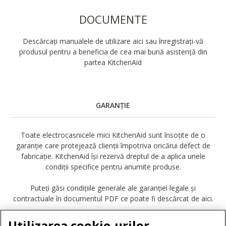
DOCUMENTE
Descărcați manualele de utilizare aici sau înregistrați-vă
produsul pentru a beneficia de cea mai bună asistență din
partea KitchenAid
GARANȚIE
Toate electrocasnicele mici KitchenAid sunt însoțite de o
garanție care protejează clienții împotriva oricărui defect de
fabricație. KitchenAid își rezervă dreptul de a aplica unele
condiții specifice pentru anumite produse.
Puteți găsi condițiile generale ale garanției legale și
contractuale în documentul PDF ce poate fi descărcat de aici.
DESCĂRCARE GARANȚIE
Utilizarea cookie-urilor