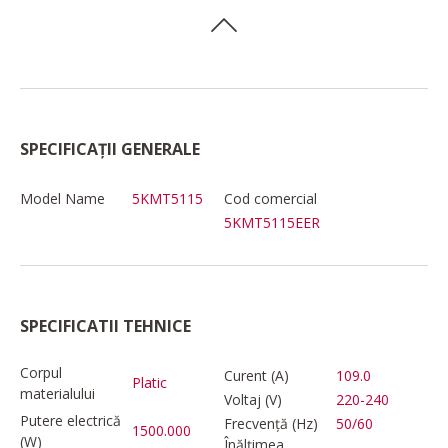
SPECIFICAȚII GENERALE
Model Name
5KMT5115
Cod comercial
5KMT5115EER
SPECIFICATII TEHNICE
Corpul
Curent (A)
109.0
Platic
materialului
Voltaj (V)
220-240
Putere electrică
Frecvență (Hz)
50/60
1500.000
(W)
Înălțimea