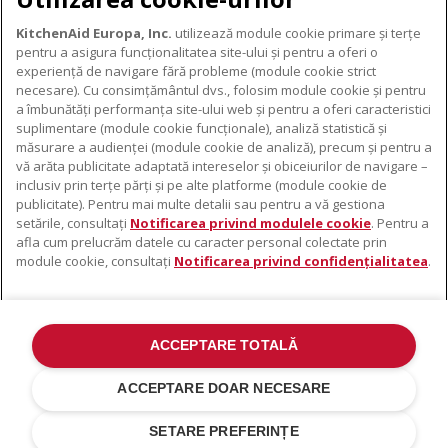
KitchenAid Europa, Inc.
utilizează module cookie primare și terțe
pentru a asigura funcționalitatea site-ului și pentru a oferi o
experiență de navigare fără probleme (module cookie strict
necesare). Cu consimțământul dvs., folosim module cookie și pentru
DESPRE KITCHENAID
a îmbunătăți performanța site-ului web și pentru a oferi caracteristici
suplimentare (module cookie funcționale), analiză statistică și
Despre KitchenAid
măsurare a audienței (module cookie de analiză), precum și pentru a
PRODUSELE NOASTRE
vă arăta publicitate adaptată intereselor și obiceiurilor de navigare –
Istoria mărcii
inclusiv prin terțe părți și pe alte platforme (module cookie de
Electrocasnice mici
ODR
publicitate). Pentru mai multe detalii sau pentru a vă gestiona
SUPORT
Accesorii pentru produse
setările, consultați
Notificarea privind modulele cookie
. Pentru a
afla cum prelucrăm datele cu caracter personal colectate prin
De unde cumpărați
module cookie, consultați
Notificarea privind confidențialitatea
.
Localizator centre de service
Garanție și documente
Contacte
ACCEPTARE TOTALĂ
©2022 Toate drepturile rezervate. KitchenAid și designul mixerului cu
suport sunt mărci înregistrate în SUA. și în altă parte .
ACCEPTARE DOAR NECESARE
Notificare Privind Confidențialitatea
.
Modulele cookie
.
Alte țări
SETARE PREFERINȚE