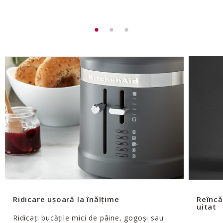
Ridicare ușoară la înălțime
Reîncă
uitat
Ridicați bucățile mici de pâine, gogoși sau