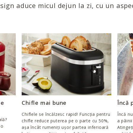
ign aduce micul dejun la zi, cu un aspect
te
Chifle mai bune
Încă 
Chiflele se încălzesc rapid! Funcția pentru
Încă nu
ală?
chifle reduce puterea pe o parte cu 50%,
a pâinii
 o
așa încât rumeniți ușor partea inferioară
Atingeț