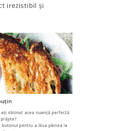
 irezistibil și
puțin
 ați obținut acea nuanță perfectă
 prăjite?
i butonul pentru a lăsa pâinea la