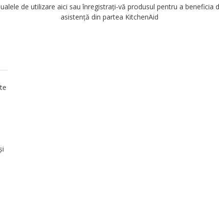
alele de utilizare aici sau înregistrați-vă produsul pentru a beneficia
asistență din partea KitchenAid
ite
ă
și