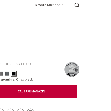
Despre KitchenAid
15EOB
- 859711585880
disponibile,
Onyx black
CĂUTARE MAGAZIN