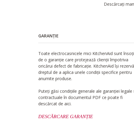
Descărcați manu
GARANȚIE
Toate electrocasnicele mici KitchenAid sunt însoț
de o garanție care protejează clienții împotriva
oricărui defect de fabricație. KitchenAid își rezerv
dreptul de a aplica unele condiții specifice pentru
anumite produse.
Puteți găsi condițiile generale ale garanției legale 
contractuale în documentul PDF ce poate fi
descărcat de aici.
DESCĂRCARE GARANȚIE