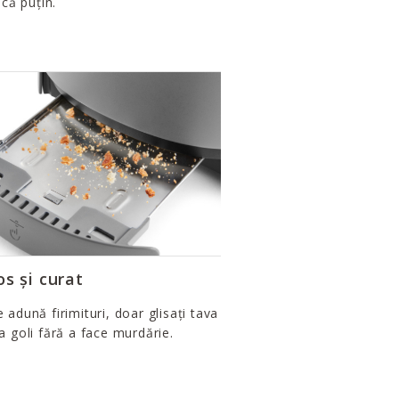
ncă puțin.
s și curat
 adună firimituri, doar glisați tava
a goli fără a face murdărie.