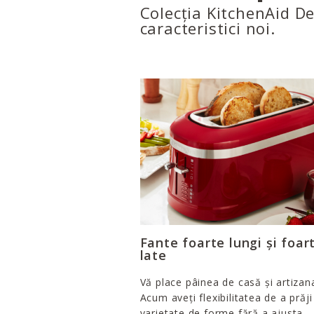
Colecția KitchenAid Des
caracteristici noi.
Fante foarte lungi și foar
late
Vă place pâinea de casă și artizan
Acum aveți flexibilitatea de a prăji
varietate de forme fără a ajusta