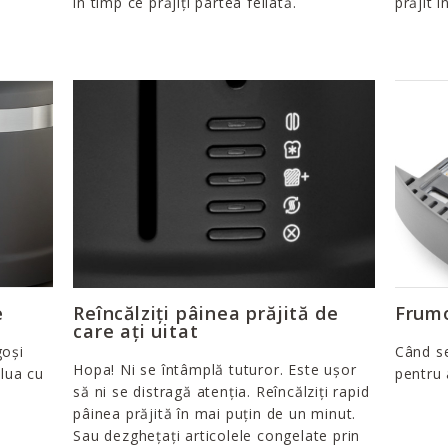
în timp ce prăjiți partea feliată.
prăjit î
e
Reîncălziți pâinea prăjită de
Frumo
care ați uitat
goși
Când se
Hopa! Ni se întâmplă tuturor. Este ușor
 lua cu
pentru 
să ni se distragă atenția. Reîncălziți rapid
pâinea prăjită în mai puțin de un minut.
Sau dezghețați articolele congelate prin