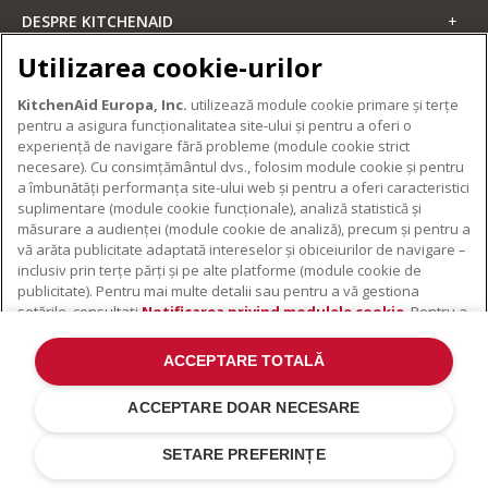
DESPRE KITCHENAID
Despre KitchenAid
Utilizarea cookie-urilor
PRODUSELE NOASTRE
Istoria mărcii
KitchenAid Europa, Inc.
utilizează module cookie primare și terțe
Electrocasnice mici
ODR
pentru a asigura funcționalitatea site-ului și pentru a oferi o
SUPORT
Accesorii pentru produse
experiență de navigare fără probleme (module cookie strict
necesare). Cu consimțământul dvs., folosim module cookie și pentru
De unde cumpărați
a îmbunătăți performanța site-ului web și pentru a oferi caracteristici
Localizator centre de service
suplimentare (module cookie funcționale), analiză statistică și
măsurare a audienței (module cookie de analiză), precum și pentru a
Garanție și documente
vă arăta publicitate adaptată intereselor și obiceiurilor de navigare –
Contacte
inclusiv prin terțe părți și pe alte platforme (module cookie de
publicitate). Pentru mai multe detalii sau pentru a vă gestiona
©2022 Toate drepturile rezervate. KitchenAid și designul mixerului cu
setările, consultați
Notificarea privind modulele cookie
. Pentru a
suport sunt mărci înregistrate în SUA. și în altă parte .
afla cum prelucrăm datele cu caracter personal colectate prin
Notificare Privind Confidențialitatea
.
Modulele cookie
.
Alte țări
module cookie, consultați
Notificarea privind confidențialitatea
.
ACCEPTARE TOTALĂ
ACCEPTARE DOAR NECESARE
Folosim module cookie pentru a vă oferi cea mai bună
experiență posibilă atunci când vizitați site-ul nostru și pentru
SETARE PREFERINȚE
a ne ajuta să-l îmbunătățim.
Citiți mai mult