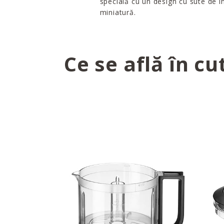
specială cu un design cu sute de in
miniatură.
Ce se află în cu