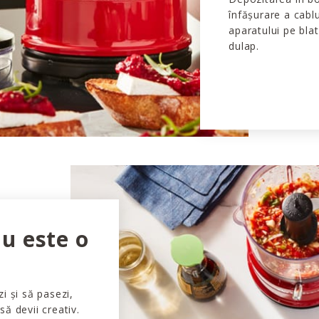
înfășurare a cabl
aparatului pe blat
dulap.
u este o
i și să pasezi,
ă devii creativ.