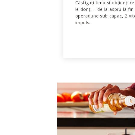
Câștigați timp și obțineți r
le doriți – de la aspru la fin
operațiune sub capac, 2 vit
impuls.