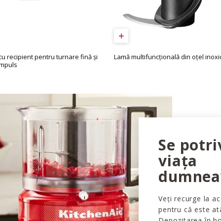
u recipient pentru turnare fină și
Lamă multifuncțională din oțel inoxi
impuls
Se potri
viața
dumnea
Veți recurge la ac
pentru că este at
Depozitarea în bol