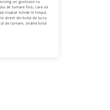
dressing-uri gustoase cu
ului de turnare fină, care vă
i treptat lichide în timpul
viți direct din bolul de lucru
cul de turnare, ținând bolul