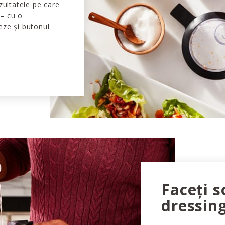
ezultatele pe care
 – cu o
eze și butonul
Faceți s
dressing