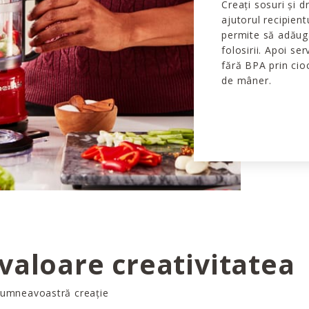
Creați sosuri și 
ajutorul recipient
permite să adăugaț
folosirii. Apoi ser
fără BPA prin cio
de mâner.
 valoare creativitatea
dumneavoastră creație