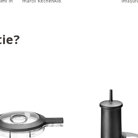
imi în
mărcii KitchenAid.
înfășur
tie?