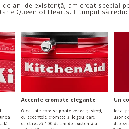
0 de ani de existență, am creat special
tărie Queen of Hearts. E timpul să reduc
Accente cromate elegante
Un co
d
O calitate care se poate vedea și simți,
Ideal p
iunea
cu accentele cromate și logoul care
ușor de
tală
celebrează 100 de ani de existență a
depozit