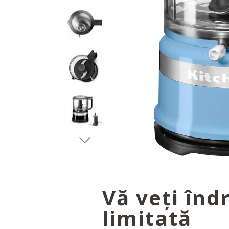
Vă veți înd
limitată