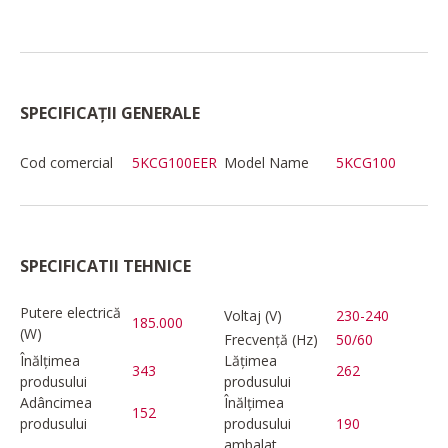
SPECIFICAȚII GENERALE
Cod comercial
5KCG100EER
Model Name
5KCG100
SPECIFICATII TEHNICE
Putere electrică
Voltaj (V)
230-240
185.000
(W)
Frecvență (Hz)
50/60
Înălțimea
Lățimea
343
262
produsului
produsului
Adâncimea
Înălțimea
152
produsului
produsului
190
ambalat