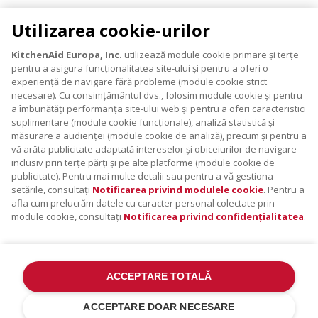
DESCĂRCARE GARANȚIE
Utilizarea cookie-urilor
KitchenAid Europa, Inc.
utilizează module cookie primare și terțe
pentru a asigura funcționalitatea site-ului și pentru a oferi o
experiență de navigare fără probleme (module cookie strict
necesare). Cu consimțământul dvs., folosim module cookie și pentru
DESPRE KITCHENAID
a îmbunătăți performanța site-ului web și pentru a oferi caracteristici
suplimentare (module cookie funcționale), analiză statistică și
Despre KitchenAid
măsurare a audienței (module cookie de analiză), precum și pentru a
PRODUSELE NOASTRE
vă arăta publicitate adaptată intereselor și obiceiurilor de navigare –
Istoria mărcii
inclusiv prin terțe părți și pe alte platforme (module cookie de
Electrocasnice mici
ODR
publicitate). Pentru mai multe detalii sau pentru a vă gestiona
SUPORT
Accesorii pentru produse
setările, consultați
Notificarea privind modulele cookie
. Pentru a
afla cum prelucrăm datele cu caracter personal colectate prin
De unde cumpărați
module cookie, consultați
Notificarea privind confidențialitatea
.
Localizator centre de service
Garanție și documente
Contacte
ACCEPTARE TOTALĂ
©2022 Toate drepturile rezervate. KitchenAid și designul mixerului cu
suport sunt mărci înregistrate în SUA. și în altă parte .
ACCEPTARE DOAR NECESARE