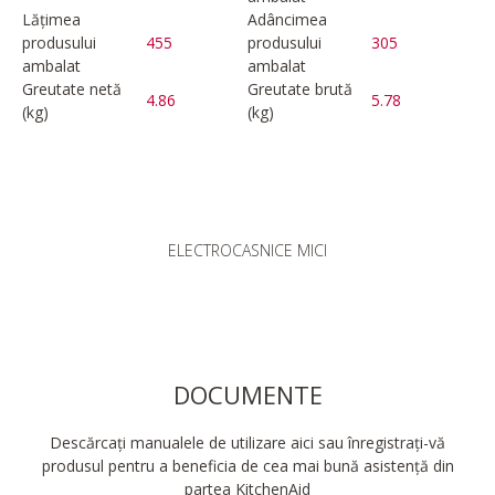
Lățimea
Adâncimea
produsului
455
produsului
305
ambalat
ambalat
Greutate netă
Greutate brută
4.86
5.78
(kg)
(kg)
ELECTROCASNICE MICI
DOCUMENTE
Descărcați manualele de utilizare aici sau înregistrați-vă
produsul pentru a beneficia de cea mai bună asistență din
partea KitchenAid