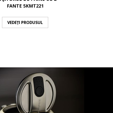
FANTE 5KMT221
5KEK17
VEDEȚI PRODUSUL
VEDEȚI PRO