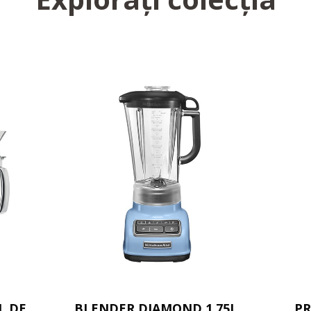
L DE
BLENDER DIAMOND 1.75L
PR