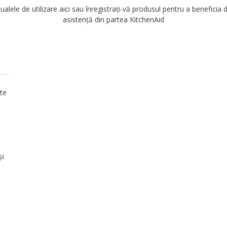
alele de utilizare aici sau înregistrați-vă produsul pentru a beneficia
asistență din partea KitchenAid
ite
ă
și