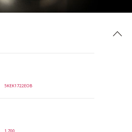
5KEK1722EOB
1.700