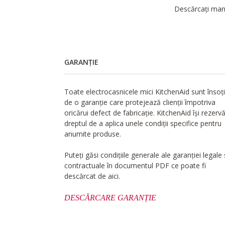
Descărcați manu
GARANȚIE
Toate electrocasnicele mici KitchenAid sunt însoț
de o garanție care protejează clienții împotriva
oricărui defect de fabricație. KitchenAid își rezerv
dreptul de a aplica unele condiții specifice pentru
anumite produse.
Puteți găsi condițiile generale ale garanției legale 
contractuale în documentul PDF ce poate fi
descărcat de aici.
DESCĂRCARE GARANȚIE