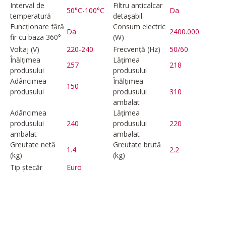
Interval de
Filtru anticalcar
50°C-100°C
Da
temperatură
detașabil
Funcționare fără
Consum electric
Da
2400.000
fir cu baza 360°
(W)
Voltaj (V)
220-240
Frecvență (Hz)
50/60
Înălțimea
Lățimea
257
218
produsului
produsului
Adâncimea
Înălțimea
150
produsului
produsului
310
ambalat
Adâncimea
Lățimea
produsului
240
produsului
220
ambalat
ambalat
Greutate netă
Greutate brută
1.4
2.2
(kg)
(kg)
Tip ștecăr
Euro