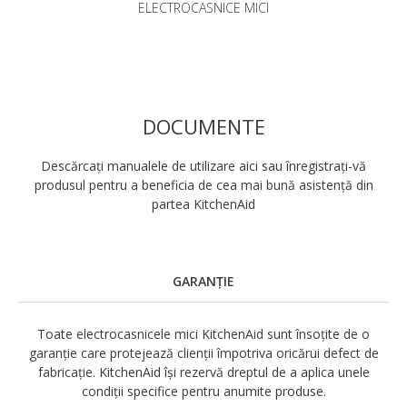
ELECTROCASNICE MICI
DOCUMENTE
Descărcați manualele de utilizare aici sau înregistrați-vă
produsul pentru a beneficia de cea mai bună asistență din
partea KitchenAid
GARANȚIE
Toate electrocasnicele mici KitchenAid sunt însoțite de o
garanție care protejează clienții împotriva oricărui defect de
fabricație. KitchenAid își rezervă dreptul de a aplica unele
condiții specifice pentru anumite produse.