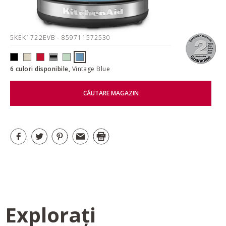
5KEK1722EVB
- 859711572530
6 culori disponibile,
Vintage Blue
CĂUTARE MAGAZIN
Explorați