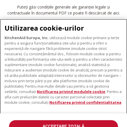
Puteți găsi condițiile generale ale garanției legale și
contractuale în documentul PDF ce poate fi descărcat de aici.
DESCĂRCARE GARANȚIE
Utilizarea cookie-urilor
KitchenAid Europa, Inc.
utilizează module cookie primare și terțe
pentru a asigura funcționalitatea site-ului și pentru a oferi o
experiență de navigare fără probleme (module cookie strict
necesare). Cu consimțământul dvs., folosim module cookie și pentru
DESPRE KITCHENAID
a îmbunătăți performanța site-ului web și pentru a oferi caracteristici
suplimentare (module cookie funcționale), analiză statistică și
Despre KitchenAid
măsurare a audienței (module cookie de analiză), precum și pentru a
PRODUSELE NOASTRE
vă arăta publicitate adaptată intereselor și obiceiurilor de navigare –
Istoria mărcii
inclusiv prin terțe părți și pe alte platforme (module cookie de
Electrocasnice mici
ODR
publicitate). Pentru mai multe detalii sau pentru a vă gestiona
SUPORT
Accesorii pentru produse
setările, consultați
Notificarea privind modulele cookie
. Pentru a
afla cum prelucrăm datele cu caracter personal colectate prin
De unde cumpărați
module cookie, consultați
Notificarea privind confidențialitatea
.
Localizator centre de service
Garanție și documente
Contacte
ACCEPTARE TOTALĂ