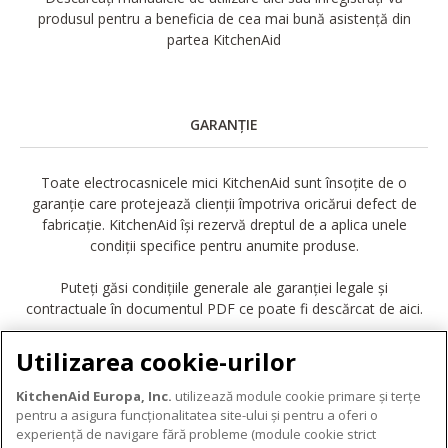
produsul pentru a beneficia de cea mai bună asistență din
partea KitchenAid
GARANȚIE
Toate electrocasnicele mici KitchenAid sunt însoțite de o
garanție care protejează clienții împotriva oricărui defect de
fabricație. KitchenAid își rezervă dreptul de a aplica unele
condiții specifice pentru anumite produse.
Puteți găsi condițiile generale ale garanției legale și
contractuale în documentul PDF ce poate fi descărcat de aici.
DESCĂRCARE GARANȚIE
Utilizarea cookie-urilor
KitchenAid Europa, Inc.
utilizează module cookie primare și terțe
pentru a asigura funcționalitatea site-ului și pentru a oferi o
experiență de navigare fără probleme (module cookie strict