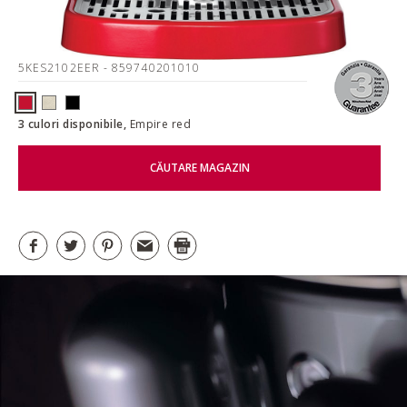
5KES2102EER
- 859740201010
3 culori disponibile,
Empire red
CĂUTARE MAGAZIN