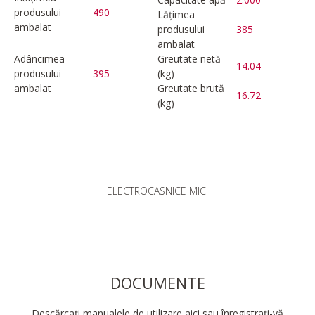
produsului
490
Lățimea
ambalat
produsului
385
ambalat
Adâncimea
Greutate netă
14.04
produsului
395
(kg)
ambalat
Greutate brută
16.72
(kg)
ELECTROCASNICE MICI
DOCUMENTE
Descărcați manualele de utilizare aici sau înregistrați-vă