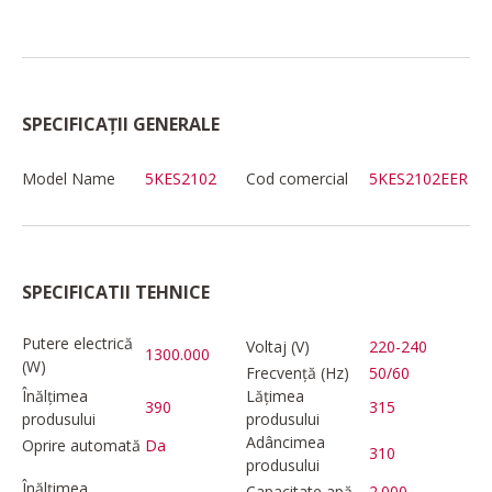
SPECIFICAȚII GENERALE
Model Name
5KES2102
Cod comercial
5KES2102EER
SPECIFICATII TEHNICE
Putere electrică
Voltaj (V)
220-240
1300.000
(W)
Frecvență (Hz)
50/60
Înălțimea
Lățimea
390
315
produsului
produsului
Adâncimea
Oprire automată
Da
310
produsului
Înălțimea
Capacitate apă
2.000