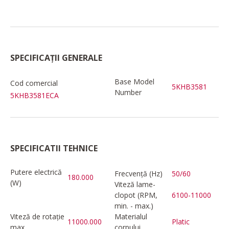
SPECIFICAȚII GENERALE
Base Model
Cod comercial
5KHB3581
Number
5KHB3581ECA
SPECIFICATII TEHNICE
Putere electrică
Frecvență (Hz)
50/60
180.000
(W)
Viteză lame-
clopot (RPM,
6100-11000
min. - max.)
Viteză de rotație
Materialul
11000.000
Platic
max.
corpului