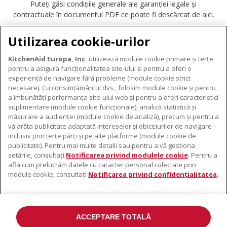
Puteți găsi condițiile generale ale garanției legale și
contractuale în documentul PDF ce poate fi descărcat de aici.
DESCĂRCARE GARANȚIE
Utilizarea cookie-urilor
KitchenAid Europa, Inc.
utilizează module cookie primare și terțe
pentru a asigura funcționalitatea site-ului și pentru a oferi o
experiență de navigare fără probleme (module cookie strict
necesare). Cu consimțământul dvs., folosim module cookie și pentru
DESPRE KITCHENAID
a îmbunătăți performanța site-ului web și pentru a oferi caracteristici
suplimentare (module cookie funcționale), analiză statistică și
Despre KitchenAid
măsurare a audienței (module cookie de analiză), precum și pentru a
PRODUSELE NOASTRE
vă arăta publicitate adaptată intereselor și obiceiurilor de navigare –
Istoria mărcii
inclusiv prin terțe părți și pe alte platforme (module cookie de
Electrocasnice mici
ODR
publicitate). Pentru mai multe detalii sau pentru a vă gestiona
SUPORT
Accesorii pentru produse
setările, consultați
Notificarea privind modulele cookie
. Pentru a
afla cum prelucrăm datele cu caracter personal colectate prin
De unde cumpărați
module cookie, consultați
Notificarea privind confidențialitatea
.
Localizator centre de service
Garanție și documente
Contacte
ACCEPTARE TOTALĂ