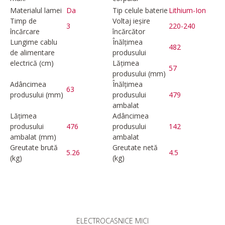
Materialul lamei
Da
Tip celule baterie
Lithium-Ion
Timp de
Voltaj ieșire
3
220-240
încărcare
încărcător
Lungime cablu
Înălțimea
482
de alimentare
produsului
electrică (cm)
Lățimea
57
produsului (mm)
Adâncimea
Înălțimea
63
produsului (mm)
produsului
479
ambalat
Lățimea
Adâncimea
produsului
476
produsului
142
ambalat (mm)
ambalat
Greutate brută
Greutate netă
5.26
4.5
(kg)
(kg)
ELECTROCASNICE MICI