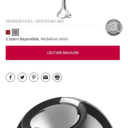
5KHB3581EMS
- 859790401400
2 culori disponibile,
Medallion silver
CĂUTARE MAGAZIN