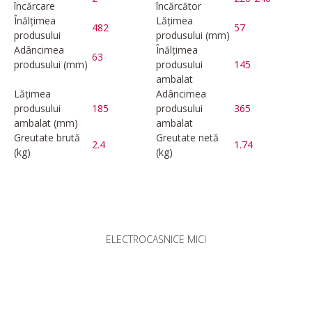
încărcare
încărcător
Înălțimea
Lățimea
482
57
produsului
produsului (mm)
Adâncimea
Înălțimea
63
produsului (mm)
produsului
145
ambalat
Lățimea
Adâncimea
produsului
185
produsului
365
ambalat (mm)
ambalat
Greutate brută
Greutate netă
2.4
1.74
(kg)
(kg)
ELECTROCASNICE MICI