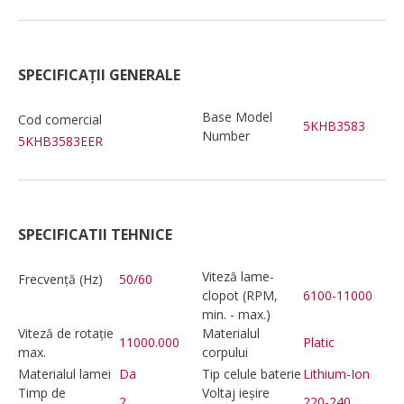
SPECIFICAȚII GENERALE
Base Model
Cod comercial
5KHB3583
Number
5KHB3583EER
SPECIFICATII TEHNICE
Viteză lame-
Frecvență (Hz)
50/60
clopot (RPM,
6100-11000
min. - max.)
Viteză de rotație
Materialul
11000.000
Platic
max.
corpului
Materialul lamei
Da
Tip celule baterie
Lithium-Ion
Timp de
Voltaj ieșire
2
220-240