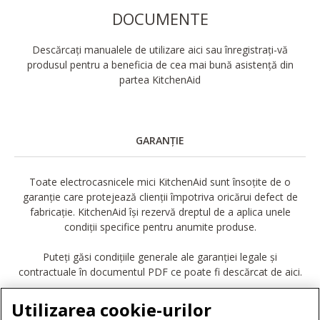
DOCUMENTE
Descărcați manualele de utilizare aici sau înregistrați-vă
produsul pentru a beneficia de cea mai bună asistență din
partea KitchenAid
GARANȚIE
Toate electrocasnicele mici KitchenAid sunt însoțite de o
garanție care protejează clienții împotriva oricărui defect de
fabricație. KitchenAid își rezervă dreptul de a aplica unele
condiții specifice pentru anumite produse.
Puteți găsi condițiile generale ale garanției legale și
contractuale în documentul PDF ce poate fi descărcat de aici.
DESCĂRCARE GARANȚIE
Utilizarea cookie-urilor