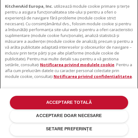
KitchenAid Europa, Inc.
utilizează module cookie primare și terțe
pentru a asigura funcționalitatea site-ului și pentru a oferi o
experiență de navigare fără probleme (module cookie strict
necesare). Cu consimțământul dvs., folosim module cookie și pentru
DESPRE KITCHENAID
a îmbunătăți performanța site-ului web și pentru a oferi caracteristici
suplimentare (module cookie funcționale), analiză statistică și
Despre KitchenAid
măsurare a audienței (module cookie de analiză), precum și pentru a
PRODUSELE NOASTRE
vă arăta publicitate adaptată intereselor și obiceiurilor de navigare –
Istoria mărcii
inclusiv prin terțe părți și pe alte platforme (module cookie de
Electrocasnice mici
ODR
publicitate). Pentru mai multe detalii sau pentru a vă gestiona
SUPORT
Accesorii pentru produse
setările, consultați
Notificarea privind modulele cookie
. Pentru a
afla cum prelucrăm datele cu caracter personal colectate prin
De unde cumpărați
module cookie, consultați
Notificarea privind confidențialitatea
.
Localizator centre de service
Garanție și documente
Contacte
ACCEPTARE TOTALĂ
©2022 Toate drepturile rezervate. KitchenAid și designul mixerului cu
suport sunt mărci înregistrate în SUA. și în altă parte .
ACCEPTARE DOAR NECESARE
Notificare Privind Confidențialitatea
.
Modulele cookie
.
Alte țări
SETARE PREFERINȚE