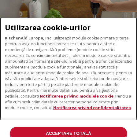
Utilizarea cookie-urilor
KitchenAid Europa, Inc.
utilizează module cookie primare și terțe
pentru a asigura funcționalitatea site-ului și pentru a oferi o
experiență de navigare fără probleme (module cookie strict
necesare). Cu consimțământul dvs., folosim module cookie și pentru
DESPRE KITCHENAID
a îmbunătăți performanța site-ului web și pentru a oferi caracteristici
suplimentare (module cookie funcționale), analiză statistică și
Despre KitchenAid
măsurare a audienței (module cookie de analiză), precum și pentru a
PRODUSELE NOASTRE
vă arăta publicitate adaptată intereselor și obiceiurilor de navigare –
Istoria mărcii
inclusiv prin terțe părți și pe alte platforme (module cookie de
Electrocasnice mici
ODR
publicitate). Pentru mai multe detalii sau pentru a vă gestiona
SUPORT
Accesorii pentru produse
setările, consultați
Notificarea privind modulele cookie
. Pentru a
afla cum prelucrăm datele cu caracter personal colectate prin
De unde cumpărați
module cookie, consultați
Notificarea privind confidențialitatea
.
Localizator centre de service
Garanție și documente
Contacte
ACCEPTARE TOTALĂ