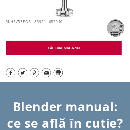
5KHBV53EOB
- 859711687040
CĂUTARE MAGAZIN
Blender manual:
ce se află în cutie?