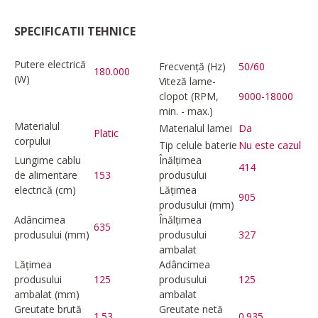
SPECIFICATII TEHNICE
Putere electrică
Frecvență (Hz)
50/60
180.000
(W)
Viteză lame-
clopot (RPM,
9000-18000
min. - max.)
Materialul
Materialul lamei
Da
Platic
corpului
Tip celule baterie
Nu este cazul
Lungime cablu
Înălțimea
414
de alimentare
153
produsului
electrică (cm)
Lățimea
905
produsului (mm)
Adâncimea
Înălțimea
635
produsului (mm)
produsului
327
ambalat
Lățimea
Adâncimea
produsului
125
produsului
125
ambalat (mm)
ambalat
Greutate brută
Greutate netă
1.53
0.935