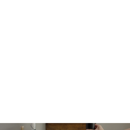
Emblema calității
Când sunteți pasionat de gătit, vă doriți să folosiți cele
mai bune instrumente în acest sens. Din acest motiv,
am creat numai produse din materiale de cea mai înaltă
calitate, inclusiv caracteristici inteligente și cele mai
recente inovații.
Selectarea unor produse care pot fi folosite
generații la rând. Aceasta este emblema unui
pasionat de gătit.