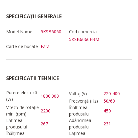
SPECIFICAȚII GENERALE
Model Name
5KSB6060
Cod comercial
5KSB6060EBM
Carte de bucate
Fără
SPECIFICATII TEHNICE
Putere electrică
Voltaj (V)
220-400
1800.000
(W)
Frecvență (Hz)
50/60
Viteză de rotație
Înălțimea
2200
450
min. (rpm)
produsului
Lățimea
Adâncimea
267
231
produsului
produsului
Înălțimea
Lățimea