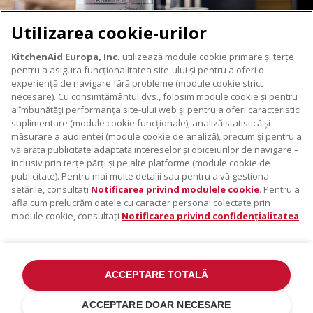
Utilizarea cookie-urilor
KitchenAid Europa, Inc.
utilizează module cookie primare și terțe
pentru a asigura funcționalitatea site-ului și pentru a oferi o
experiență de navigare fără probleme (module cookie strict
necesare). Cu consimțământul dvs., folosim module cookie și pentru
DESPRE KITCHENAID
a îmbunătăți performanța site-ului web și pentru a oferi caracteristici
suplimentare (module cookie funcționale), analiză statistică și
Despre KitchenAid
măsurare a audienței (module cookie de analiză), precum și pentru a
PRODUSELE NOASTRE
vă arăta publicitate adaptată intereselor și obiceiurilor de navigare –
Istoria mărcii
inclusiv prin terțe părți și pe alte platforme (module cookie de
Electrocasnice mici
ODR
publicitate). Pentru mai multe detalii sau pentru a vă gestiona
SUPORT
Accesorii pentru produse
setările, consultați
Notificarea privind modulele cookie
. Pentru a
afla cum prelucrăm datele cu caracter personal colectate prin
De unde cumpărați
module cookie, consultați
Notificarea privind confidențialitatea
.
Localizator centre de service
Garanție și documente
Contacte
ACCEPTARE TOTALĂ
©2022 Toate drepturile rezervate. KitchenAid și designul mixerului cu
suport sunt mărci înregistrate în SUA. și în altă parte .
ACCEPTARE DOAR NECESARE