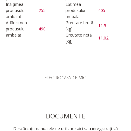
Înălțimea
Lățimea
produsului
255
produsului
405
ambalat
ambalat
Adâncimea
Greutate brută
11.5
produsului
490
(kg)
ambalat
Greutate netă
11.02
(kg)
ELECTROCASNICE MICI
DOCUMENTE
Descărcați manualele de utilizare aici sau înregistrați-vă