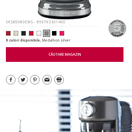
5KSB5080EMS
- 859792301400
8 culori disponibile,
Medallion silver
CĂUTARE MAGAZIN