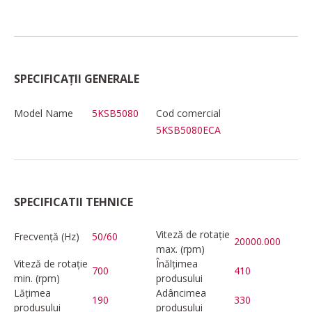
SPECIFICAȚII GENERALE
Model Name
5KSB5080
Cod comercial
5KSB5080ECA
SPECIFICATII TEHNICE
Viteză de rotație
Frecvență (Hz)
50/60
20000.000
max. (rpm)
Viteză de rotație
Înălțimea
700
410
min. (rpm)
produsului
Lățimea
Adâncimea
190
330
produsului
produsului