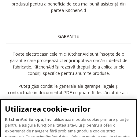
produsul pentru a beneficia de cea mai bună asistență din
partea KitchenAid
GARANȚIE
Toate electrocasnicele mici KitchenAid sunt însoțite de o
garanție care protejează clienții împotriva oricărui defect de
fabricație. KitchenAid își rezervă dreptul de a aplica unele
condiții specifice pentru anumite produse.
Puteți găsi condițiile generale ale garanției legale și
contractuale în documentul PDF ce poate fi descărcat de aici.
DESCĂRCARE GARANȚIE
Utilizarea cookie-urilor
KitchenAid Europa, Inc.
utilizează module cookie primare și terțe
pentru a asigura funcționalitatea site-ului și pentru a oferi o
experiență de navigare fără probleme (module cookie strict
necesare). Cu consimțământul dvs., folosim module cookie și pentru