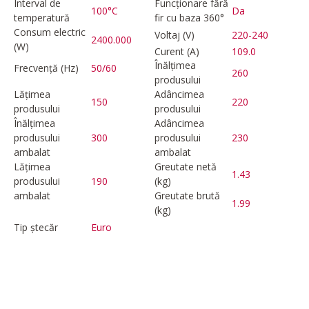
Interval de
Funcționare fără
100°C
Da
temperatură
fir cu baza 360°
Consum electric
Voltaj (V)
220-240
2400.000
(W)
Curent (A)
109.0
Înălțimea
Frecvență (Hz)
50/60
260
produsului
Lățimea
Adâncimea
150
220
produsului
produsului
Înălțimea
Adâncimea
produsului
300
produsului
230
ambalat
ambalat
Lățimea
Greutate netă
1.43
produsului
190
(kg)
ambalat
Greutate brută
1.99
(kg)
Tip ștecăr
Euro