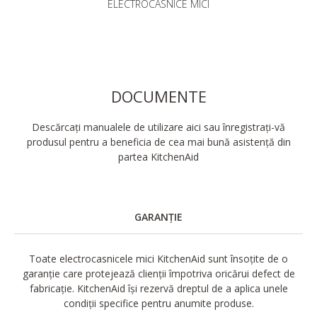
ELECTROCASNICE MICI
DOCUMENTE
Descărcați manualele de utilizare aici sau înregistrați-vă
produsul pentru a beneficia de cea mai bună asistență din
partea KitchenAid
GARANȚIE
Toate electrocasnicele mici KitchenAid sunt însoțite de o
garanție care protejează clienții împotriva oricărui defect de
fabricație. KitchenAid își rezervă dreptul de a aplica unele
condiții specifice pentru anumite produse.