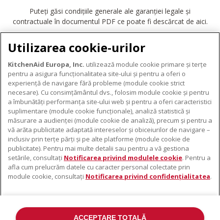
Puteți găsi condițiile generale ale garanției legale și
contractuale în documentul PDF ce poate fi descărcat de aici.
DESCĂRCARE GARANȚIE
Utilizarea cookie-urilor
KitchenAid Europa, Inc.
utilizează module cookie primare și terțe
pentru a asigura funcționalitatea site-ului și pentru a oferi o
experiență de navigare fără probleme (module cookie strict
necesare). Cu consimțământul dvs., folosim module cookie și pentru
DESPRE KITCHENAID
a îmbunătăți performanța site-ului web și pentru a oferi caracteristici
suplimentare (module cookie funcționale), analiză statistică și
Despre KitchenAid
măsurare a audienței (module cookie de analiză), precum și pentru a
PRODUSELE NOASTRE
vă arăta publicitate adaptată intereselor și obiceiurilor de navigare –
Istoria mărcii
inclusiv prin terțe părți și pe alte platforme (module cookie de
Electrocasnice mici
ODR
publicitate). Pentru mai multe detalii sau pentru a vă gestiona
SUPORT
Accesorii pentru produse
setările, consultați
Notificarea privind modulele cookie
. Pentru a
afla cum prelucrăm datele cu caracter personal colectate prin
De unde cumpărați
module cookie, consultați
Notificarea privind confidențialitatea
.
Localizator centre de service
Garanție și documente
Contacte
ACCEPTARE TOTALĂ