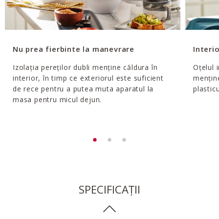
Nu prea fierbinte la manevrare
Interio
Izolația pereților dubli menține căldura în
Oțelul 
interior, în timp ce exteriorul este suficient
menține
de rece pentru a putea muta aparatul la
plastic
masa pentru micul dejun.
SPECIFICAȚII