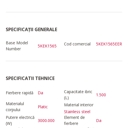
SPECIFICAȚII GENERALE
Base Model
Cod comercial
5KEK1565EER
5KEK1565
Number
SPECIFICATII TEHNICE
Capacitate ibric
Fierbere rapidă
Da
1.500
(L)
Materialul
Material interior
Platic
corpului
Stainless steel
Putere electrică
Element de
3000.000
Da
(W)
fierbere