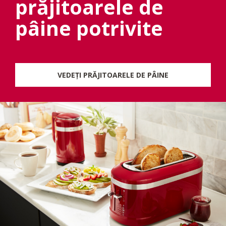
prăjitoarele de
pâine potrivite
VEDEȚI PRĂJITOARELE DE PÂINE