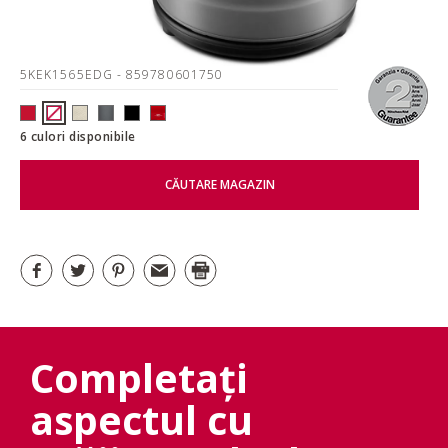
5KEK1565EDG
- 859780601750
6 culori disponibile
CĂUTARE MAGAZIN
Completați
aspectul cu