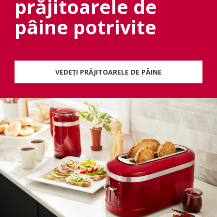
prăjitoarele de
pâine potrivite
VEDEȚI PRĂJITOARELE DE PÂINE