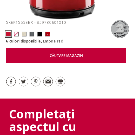
5KEK1565EER
- 859780601010
6 culori disponibile,
Empire red
CĂUTARE MAGAZIN
Completați
aspectul cu