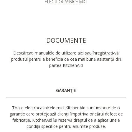
ELECTROCASNICE MICI
DOCUMENTE
Descărcați manualele de utilizare aici sau înregistrați-vă
produsul pentru a beneficia de cea mai bună asistență din
partea KitchenAid
GARANȚIE
Toate electrocasnicele mici KitchenAid sunt însoțite de o
garanție care protejează clienții împotriva oricărui defect de
fabricație. KitchenAid își rezervă dreptul de a aplica unele
condiții specifice pentru anumite produse.