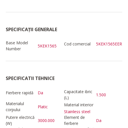
SPECIFICAȚII GENERALE
Base Model
Cod comercial
5KEK1565EER
5KEK1565
Number
SPECIFICATII TEHNICE
Capacitate ibric
Fierbere rapidă
Da
1.500
(L)
Materialul
Material interior
Platic
corpului
Stainless steel
Putere electrică
Element de
3000.000
Da
(W)
fierbere