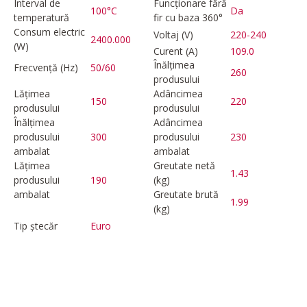
Interval de
Funcționare fără
100°C
Da
temperatură
fir cu baza 360°
Consum electric
Voltaj (V)
220-240
2400.000
(W)
Curent (A)
109.0
Înălțimea
Frecvență (Hz)
50/60
260
produsului
Lățimea
Adâncimea
150
220
produsului
produsului
Înălțimea
Adâncimea
produsului
300
produsului
230
ambalat
ambalat
Lățimea
Greutate netă
1.43
produsului
190
(kg)
ambalat
Greutate brută
1.99
(kg)
Tip ștecăr
Euro