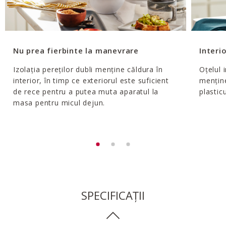
Nu prea fierbinte la manevrare
Interio
Izolația pereților dubli menține căldura în
Oțelul 
interior, în timp ce exteriorul este suficient
menține
de rece pentru a putea muta aparatul la
plastic
masa pentru micul dejun.
SPECIFICAȚII