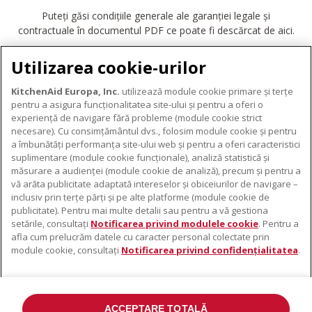
Puteți găsi condițiile generale ale garanției legale și
contractuale în documentul PDF ce poate fi descărcat de aici.
DESCĂRCARE GARANȚIE
Utilizarea cookie-urilor
KitchenAid Europa, Inc.
utilizează module cookie primare și terțe
pentru a asigura funcționalitatea site-ului și pentru a oferi o
experiență de navigare fără probleme (module cookie strict
necesare). Cu consimțământul dvs., folosim module cookie și pentru
DESPRE KITCHENAID
a îmbunătăți performanța site-ului web și pentru a oferi caracteristici
suplimentare (module cookie funcționale), analiză statistică și
Despre KitchenAid
măsurare a audienței (module cookie de analiză), precum și pentru a
PRODUSELE NOASTRE
vă arăta publicitate adaptată intereselor și obiceiurilor de navigare –
Istoria mărcii
inclusiv prin terțe părți și pe alte platforme (module cookie de
Electrocasnice mici
ODR
publicitate). Pentru mai multe detalii sau pentru a vă gestiona
SUPORT
Accesorii pentru produse
setările, consultați
Notificarea privind modulele cookie
. Pentru a
afla cum prelucrăm datele cu caracter personal colectate prin
De unde cumpărați
module cookie, consultați
Notificarea privind confidențialitatea
.
Localizator centre de service
Garanție și documente
Contacte
ACCEPTARE TOTALĂ