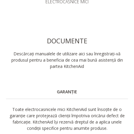
ELECTROCASNICE MICI
DOCUMENTE
Descărcați manualele de utilizare aici sau înregistrați-vă
produsul pentru a beneficia de cea mai bună asistență din
partea KitchenAid
GARANȚIE
Toate electrocasnicele mici KitchenAid sunt însoțite de o
garanție care protejează clienții împotriva oricărui defect de
fabricație. KitchenAid își rezervă dreptul de a aplica unele
condiții specifice pentru anumite produse.