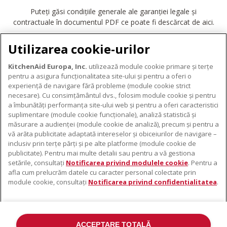
Puteți găsi condițiile generale ale garanției legale și
contractuale în documentul PDF ce poate fi descărcat de aici.
DESCĂRCARE GARANȚIE
Utilizarea cookie-urilor
KitchenAid Europa, Inc.
utilizează module cookie primare și terțe
pentru a asigura funcționalitatea site-ului și pentru a oferi o
experiență de navigare fără probleme (module cookie strict
necesare). Cu consimțământul dvs., folosim module cookie și pentru
DESPRE KITCHENAID
a îmbunătăți performanța site-ului web și pentru a oferi caracteristici
suplimentare (module cookie funcționale), analiză statistică și
Despre KitchenAid
măsurare a audienței (module cookie de analiză), precum și pentru a
PRODUSELE NOASTRE
vă arăta publicitate adaptată intereselor și obiceiurilor de navigare –
Istoria mărcii
inclusiv prin terțe părți și pe alte platforme (module cookie de
Electrocasnice mici
ODR
publicitate). Pentru mai multe detalii sau pentru a vă gestiona
SUPORT
Accesorii pentru produse
setările, consultați
Notificarea privind modulele cookie
. Pentru a
afla cum prelucrăm datele cu caracter personal colectate prin
De unde cumpărați
module cookie, consultați
Notificarea privind confidențialitatea
.
Localizator centre de service
Garanție și documente
Contacte
ACCEPTARE TOTALĂ