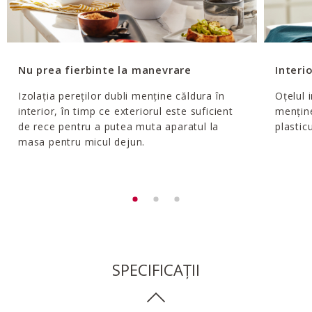
Nu prea fierbinte la manevrare
Interio
Izolația pereților dubli menține căldura în
Oțelul 
interior, în timp ce exteriorul este suficient
menține
de rece pentru a putea muta aparatul la
plastic
masa pentru micul dejun.
SPECIFICAȚII