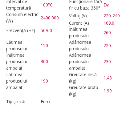
Interval de
Funcționare fără
100°C
Da
temperatură
fir cu baza 360°
Consum electric
Voltaj (V)
220-240
2400.000
(W)
Curent (A)
109.0
Înălțimea
Frecvență (Hz)
50/60
260
produsului
Lățimea
Adâncimea
150
220
produsului
produsului
Înălțimea
Adâncimea
produsului
300
produsului
230
ambalat
ambalat
Lățimea
Greutate netă
1.43
produsului
190
(kg)
ambalat
Greutate brută
1.99
(kg)
Tip ștecăr
Euro