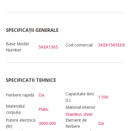
SPECIFICAȚII GENERALE
Base Model
Cod comercial
5KEK1565EER
5KEK1565
Number
SPECIFICATII TEHNICE
Capacitate ibric
Fierbere rapidă
Da
1.500
(L)
Materialul
Material interior
Platic
corpului
Stainless steel
Putere electrică
Element de
3000.000
Da
(W)
fierbere