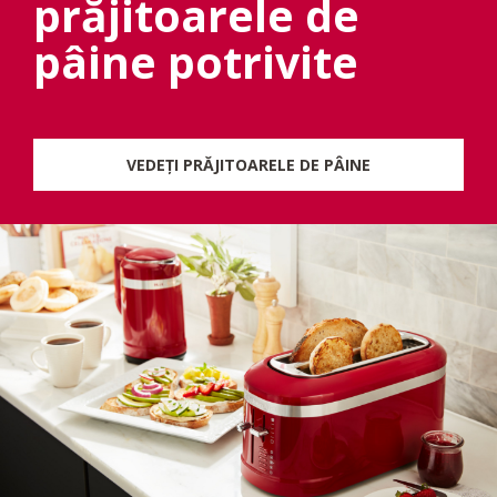
prăjitoarele de
pâine potrivite
VEDEȚI PRĂJITOARELE DE PÂINE