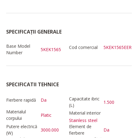
SPECIFICAȚII GENERALE
Base Model
Cod comercial
5KEK1565EER
5KEK1565
Number
SPECIFICATII TEHNICE
Capacitate ibric
Fierbere rapidă
Da
1.500
(L)
Materialul
Material interior
Platic
corpului
Stainless steel
Putere electrică
Element de
3000.000
Da
(W)
fierbere