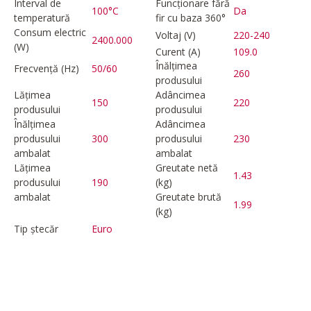
Interval de
Funcționare fără
100°C
Da
temperatură
fir cu baza 360°
Consum electric
Voltaj (V)
220-240
2400.000
(W)
Curent (A)
109.0
Înălțimea
Frecvență (Hz)
50/60
260
produsului
Lățimea
Adâncimea
150
220
produsului
produsului
Înălțimea
Adâncimea
produsului
300
produsului
230
ambalat
ambalat
Lățimea
Greutate netă
1.43
produsului
190
(kg)
ambalat
Greutate brută
1.99
(kg)
Tip ștecăr
Euro