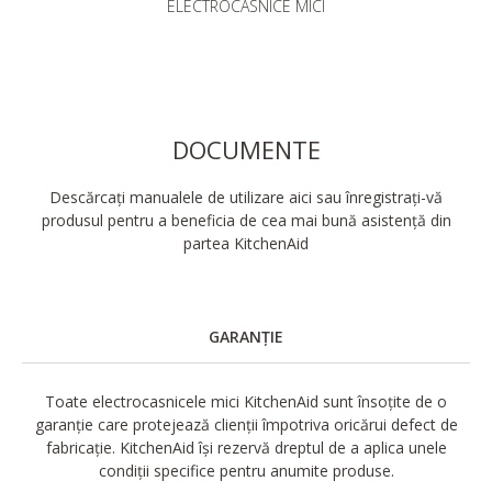
ELECTROCASNICE MICI
DOCUMENTE
Descărcați manualele de utilizare aici sau înregistrați-vă
produsul pentru a beneficia de cea mai bună asistență din
partea KitchenAid
GARANȚIE
Toate electrocasnicele mici KitchenAid sunt însoțite de o
garanție care protejează clienții împotriva oricărui defect de
fabricație. KitchenAid își rezervă dreptul de a aplica unele
condiții specifice pentru anumite produse.