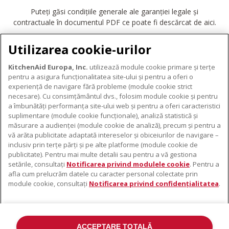
Puteți găsi condițiile generale ale garanției legale și
contractuale în documentul PDF ce poate fi descărcat de aici.
DESCĂRCARE GARANȚIE
Utilizarea cookie-urilor
KitchenAid Europa, Inc.
utilizează module cookie primare și terțe
pentru a asigura funcționalitatea site-ului și pentru a oferi o
experiență de navigare fără probleme (module cookie strict
necesare). Cu consimțământul dvs., folosim module cookie și pentru
DESPRE KITCHENAID
a îmbunătăți performanța site-ului web și pentru a oferi caracteristici
suplimentare (module cookie funcționale), analiză statistică și
Despre KitchenAid
măsurare a audienței (module cookie de analiză), precum și pentru a
PRODUSELE NOASTRE
vă arăta publicitate adaptată intereselor și obiceiurilor de navigare –
Istoria mărcii
inclusiv prin terțe părți și pe alte platforme (module cookie de
Electrocasnice mici
ODR
publicitate). Pentru mai multe detalii sau pentru a vă gestiona
SUPORT
Accesorii pentru produse
setările, consultați
Notificarea privind modulele cookie
. Pentru a
afla cum prelucrăm datele cu caracter personal colectate prin
De unde cumpărați
module cookie, consultați
Notificarea privind confidențialitatea
.
Localizator centre de service
Garanție și documente
Contacte
ACCEPTARE TOTALĂ