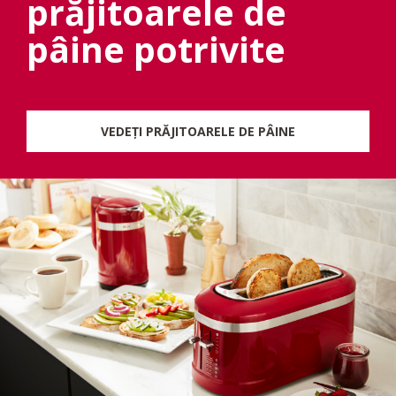
prăjitoarele de
pâine potrivite
VEDEȚI PRĂJITOARELE DE PÂINE