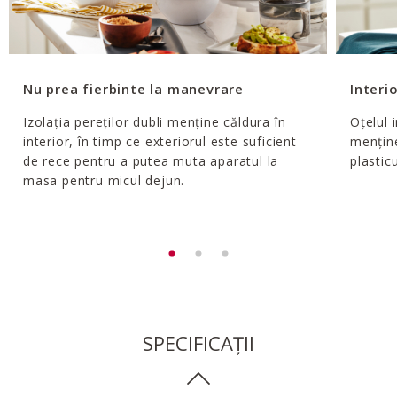
Nu prea fierbinte la manevrare
Interio
Izolația pereților dubli menține căldura în
Oțelul 
interior, în timp ce exteriorul este suficient
menține
de rece pentru a putea muta aparatul la
plastic
masa pentru micul dejun.
SPECIFICAȚII