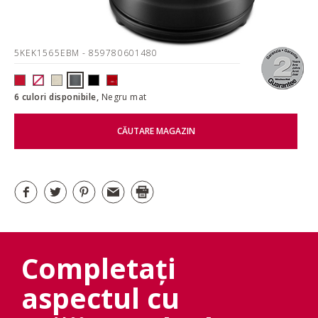
5KEK1565EBM
- 859780601480
6 culori disponibile,
Negru mat
CĂUTARE MAGAZIN
Completați
aspectul cu