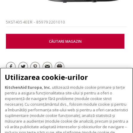
5KST4054EER
- 859792201010
CĂUTARE MAGAZIN
Utilizarea cookie-urilor
ELECTROCASNICE MICI
KitchenAid Europa, Inc.
utilizează module cookie primare și terțe
pentru a asigura funcționalitatea site-ului și pentru a oferi o
experiență de navigare fără probleme (module cookie strict
necesare). Cu consimțământul dvs., folosim module cookie și pentru
DESPRE KITCHENAID
a îmbunătăți performanța site-ului web și pentru a oferi caracteristici
suplimentare (module cookie funcționale), analiză statistică și
Despre KitchenAid
măsurare a audienței (module cookie de analiză), precum și pentru a
PRODUSELE NOASTRE
vă arăta publicitate adaptată intereselor și obiceiurilor de navigare –
Istoria mărcii
inclusiv prin terțe părți și pe alte platforme (module cookie de